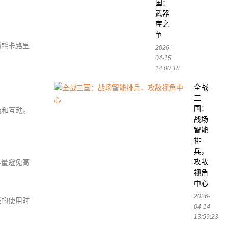
国：
武器
库之
争
消耗卡路里
2026-
04-15
14:00:18
全战
三
国：
流和互动。
战场
智能
排
兵，
攻敌
尽量避免高
视角
中心
2026-
表的使用时
04-14
13:59:23