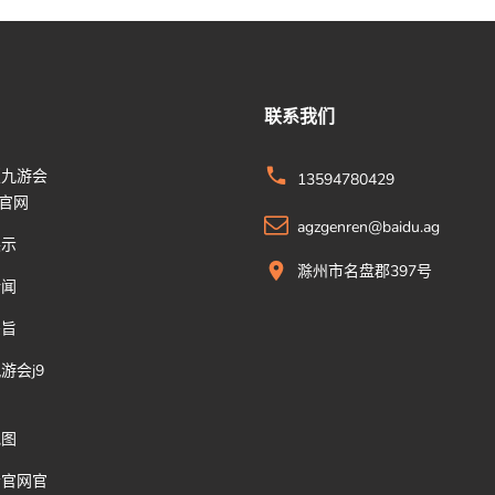
联系我们
版九游会
13594780429
团官网
agzgenren@baidu.ag
展示
滁州市名盘郡397号
新闻
宗旨
游会j9
地图
会官网官