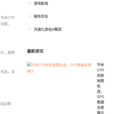
游戏新闻
服务宗旨
华米GTR
一功能。
沟通九游会j9集团
最新资讯
芯片，能够
华米
GTR
置信息。这
巡航
地图
轨
迹，
GPS
数据
的运动数
全景
展示