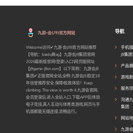
导航
手机
Welcome访问✔九游·会(J9)官方网站推荐
j9集
【导航：baidu典ag】九游会j9集团官网
2026最新版官网\登录\入口\网页版网址
产品
【j9game-j9cn.com】以下简称：九游会j9
集团✔正版官网全站,全称:九游会j9,稳定18
游戏
年信誉推荐安全.保障!极致体验！Keep
服务
climbing. The view is worth it.九游会官网,
会员登录后,进入全站入口,下载APP后体验
沟通九
电子竞技,真人互动与体育类游戏,网页与手
集团
机版都能无缝连接,流畅运行。
网站
九游