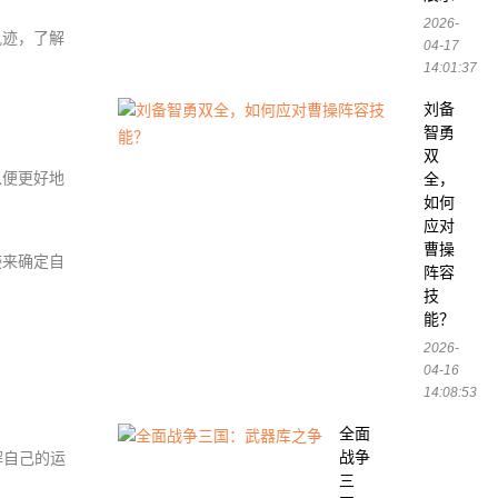
2026-
轨迹，了解
04-17
14:01:37
刘备
智勇
双
以便更好地
全，
如何
应对
曹操
迹来确定自
阵容
技
能？
2026-
04-16
14:08:53
。
全面
战争
解自己的运
三