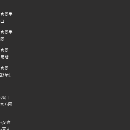
站
会官网手
入口
会官网手
官网
会官网
网页版
会官网
下载地址
9) |
戏官方网
(j9)官
-真人