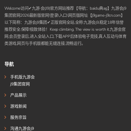
Welcome访问✔九游·会(J9)官方网站推荐【导航：baidu典ag】九游会j9
集团官网2026最新版官网\登录\入口\网页版网址【j9game-j9cn.com】
以下简称：九游会j9集团✔正版官网全站,全称:九游会j9,稳定18年信誉
推荐安全.保障!极致体验！Keep climbing. The view is worth it.九游会官
网,会员登录后,进入全站入口,下载APP后体验电子竞技,真人互动与体育
类游戏,网页与手机版都能无缝连接,流畅运行。
导航
手机版九游会
j9集团官网
产品展示
游戏新闻
服务宗旨
沟通九游会j9